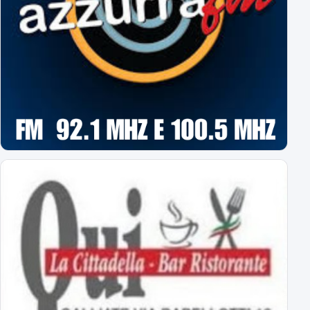
terzo successo estivo per gli azzurri di Birindelli
Sampdoria-Novara: le formazioni ufficiali!
Assenti Da Graca e Lanini per affaticamento
Primavera: il calendario completo
tutti gli impegni degli azzurrini
Novara: ecco gli orari delle prime 8 giornate
esordio ad Alessandria il 22 agosto alle 18
Virtus Entella-Novara: tutte le info
per l'amichevole del 5 agosto 2026
Al via il ritiro ligure: Bogliasco prossima tappa!
Sampdoria-Novara; sabato pomeriggio in diretta TV
Abbonamenti Novara 2026/2027: tutte le tariffe
interi, ridotti, promo