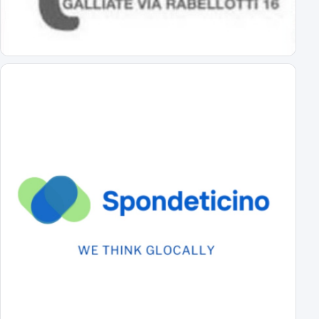
Primavera Novara: ecco il girone!
tutti gli avversari degli azzurrini
Primo Turno C.Italia Serie C: AlcioneMilano-Novara
chi passa giocherà in casa contro la vincente di Livorno-Reggiana
DS Boveri "Avvio impegnativo, ci faremo trovare pronti"
il commento del DS sul calendario di serie C
Il cammino completo del Novara in campionato
tutti gli incontri
A Novembre e Marzo i "derby" con la Pro Vercelli
Prima in trasferta poi in casa
Serie C 2026-27 Gir.A, il calendario
Prima giornata Serie C: JuventusNG-Novara
Svelato il calendario del girone A di Serie C
Le prime parole in azzurro di Lorenzo Moretti