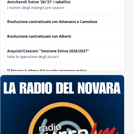
Amichevoli Estive '26/'27: i tabellini
I numeri degli impegni pre-season
Risoluzione contrattuale con Attanasio e Camolese
Risoluzione contrattuale con Alberti
Acquisti/Cessioni "Sessione Estiva 2026/2027"
tutte le operazioni degli azzurri
Il Novara è atteso dal quarto impegno estivo
Mercoledì a Chiavari. Tra amichevoli e mercato...
Orari Biglietteria "Silvio Piola"
Per poter sottoscrivere gli abbonamenti
L'Editoriale Azzurro
a cura di Massimo Barbero
Espugnato Bogliasco: Sampdoria 1 - Novara 2