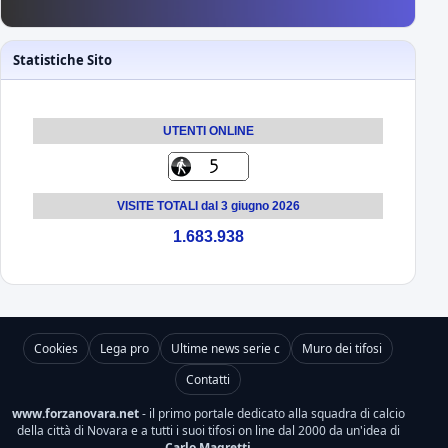
Statistiche Sito
UTENTI ONLINE
VISITE TOTALI dal 3 giugno 2026
1.683.938
Cookies
Lega pro
Ultime news serie c
Muro dei tifosi
Contatti
www.forzanovara.net
- il primo portale dedicato alla squadra di calcio
della città di Novara e a tutti i suoi tifosi on line dal 2000 da un'idea di
Carlo Magretti