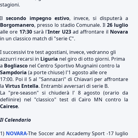
stagioni.
Il
secondo impegno estivo
, invece, si disputerà a
Borgomanero
, presso lo stadio Comunale. Il
26 luglio
alle ore
17:30
sarà l'
Inter U23
ad affrontare il
Novara
in un classico match di "serie C".
I successivi tre test agostiani, invece, vedranno gli
azzurri recarsi in
Liguria
nel giro di otto giorni. Prima
a
Bogliasco
nel Centro Sportivo Mugnaini contro la
Sampdoria
(a porte chiuse) l'1 agosto alle ore
17:00. Poi il 5 al "Sannazari" di Chiavari per affrontare
la
Virtus Entella
. Entrambi avversari di serie B.
La "pre-season" si chiuderà l' 8 agosto (orario da
defiinire) nel "classico" test di Cairo MN contro la
Cairese
.
Il Calendario
1)
NOVARA
-The Soccer and Accademy Sport -17 luglio