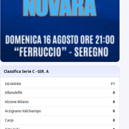
Classifica Serie C - GIR. A
SQUADRA
PT
Albinoleffe
0
Alcione Milano
0
Arzignano Valchiampo
0
Carpi
0