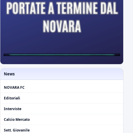
News
NOVARA FC
Editoriali
Interviste
Calcio Mercato
Sett. Giovanile