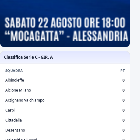
Classifica Serie C - GIR. A
SQUADRA
PT
Albinoleffe
0
Alcione Milano
0
Arzignano Valchiampo
0
Carpi
0
Cittadella
0
Desenzano
0